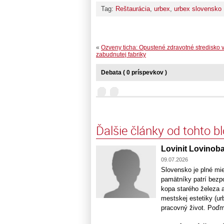
Tag:
Reštaurácia
,
urbex
,
urbex slovensko
«
Ozveny ticha: Opustené zdravotné stredisko v
zabudnutej fabriky
Debata ( 0 príspevkov )
Ďalšie články od tohto b
Lovinit Lovinob
09.07.2026
Slovensko je plné mie
pamätníky patrí bezpo
kopa starého železa a
mestskej estetiky (ur
pracovný život. Poďme