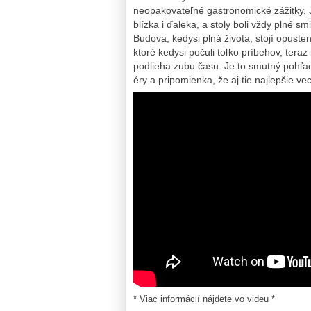
neopakovateľné gastronomické zážitky. J
blízka i ďaleka, a stoly boli vždy plné s
Budova, kedysi plná života, stojí opusten
ktoré kedysi počuli toľko príbehov, teraz 
podlieha zubu času. Je to smutný pohľad
éry a pripomienka, že aj tie najlepšie ve
* Viac informácií nájdete vo videu *