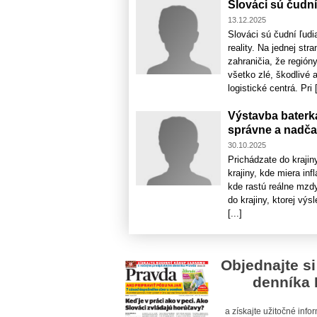
Slováci sú čudní
13.12.2025
Slováci sú čudní ľud
reality. Na jednej s
zahraničia, že región
všetko zlé, škodlivé 
logistické centrá. Pri [
Výstavba baterká
správne a nadča
30.10.2025
Prichádzate do kraji
krajiny, kde miera inf
kde rastú reálne mzdy
do krajiny, ktorej výs
[...]
Objednajte si
denníka 
a získajte užitočné inf