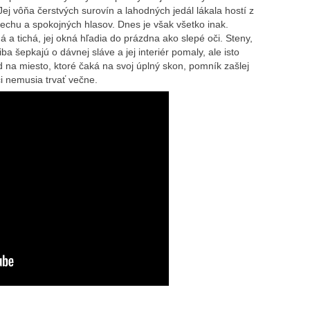
ej vôňa čerstvých surovín a lahodných jedál lákala hostí z
miechu a spokojných hlasov. Dnes je však všetko inak.
á a tichá, jej okná hľadia do prázdna ako slepé oči. Steny,
iba šepkajú o dávnej sláve a jej interiér pomaly, ale isto
 na miesto, ktoré čaká na svoj úplný skon, pomník zašlej
ci nemusia trvať večne.