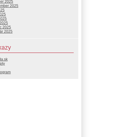
ber 2025
ember 2025
025
2025
2025
 2025
c 2025
uár 2025
kazy
da.sk
pty
rogram