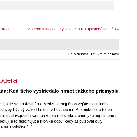
 srdci
V strede malej dediny sa nachádza opustená tehelňa
»
Celá debata
|
RSS tejto debaty
logera
aňa: Keď ticho vystriedalo hrmot ťažkého priemyslu
st, kde sa zastavil čas. Medzi tie najpôsobivejšie industriálne
chyby bývalý závod Lovinit v Lovinobani. Pre niekoho je to len
 rozpadávajúcich sa múrov, pre milovníkov priemyselnej histórie a
bexu) je to fascinujúca kronika doby, kedy tu pulzoval čulý
 sa spoločne [...]