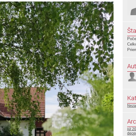
Šta
Poče
Celk
Prie
Aut
Kat
Neza
Arc
júl 2
dece