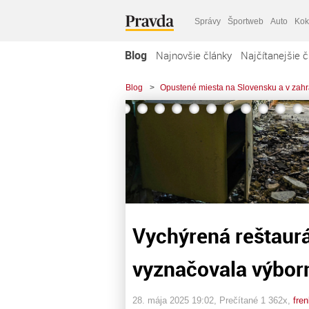
Správy
Športweb
Auto
Kok
Blog
Najnovšie články
Najčítanejšie č
Blog
>
Opustené miesta na Slovensku a v zahr
Vychýrená reštaurá
vyznačovala výbo
28. mája 2025 19:02
, Prečítané 1 362x,
fre