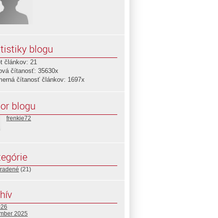
tistiky blogu
t článkov: 21
ová čítanosť: 35630x
merná čítanosť článkov: 1697x
or blogu
frenkie72
egórie
radené
(21)
hív
026
mber 2025