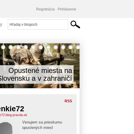
Registrácia
Prihlásenie
y
Opustené miesta na
Slovensku a v zahraničí
RSS
enkie72
ie72.blog.pravda.sk
Venujem sa prieskumu
opustených miest