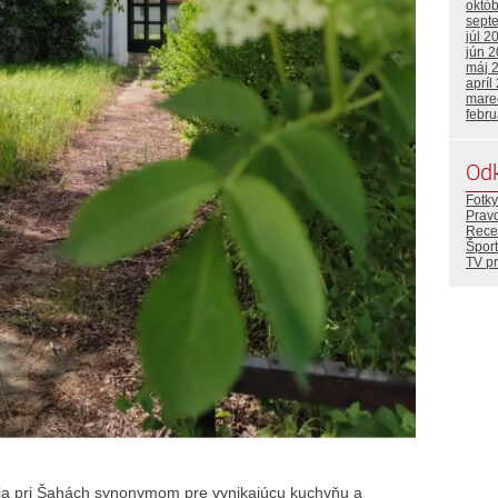
októ
sept
júl 2
jún 
máj 
apríl
mare
febr
Od
Fotky
Prav
Rece
Šport
TV p
cia pri Šahách synonymom pre vynikajúcu kuchyňu a