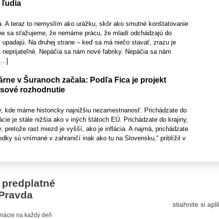
 ľudia
ia. A teraz to nemyslím ako urážku, skôr ako smutné konštatovanie
trane sa sťažujeme, že nemáme prácu, že mladí odchádzajú do
y upadajú. Na druhej strane – keď sa má niečo stavať, zrazu je
a neprijateľné. Nepáčia sa nám nové fabriky. Nepáčia sa nám
...]
rne v Šuranoch začala: Podľa Fica je projekt
sové rozhodnutie
ny, kde máme historicky najnižšiu nezamestnanosť. Prichádzate do
lácie je stále nižšia ako v iných štátoch EÚ. Prichádzate do krajiny,
, pretože rast miezd je vyšší, ako je inflácia. A najmä, prichádzate
ledky sú vnímané v zahraničí inak ako tu na Slovensku,“ priblížil v
 predplatné
Pravda
stiahnite si ap
ormácie na každý deň