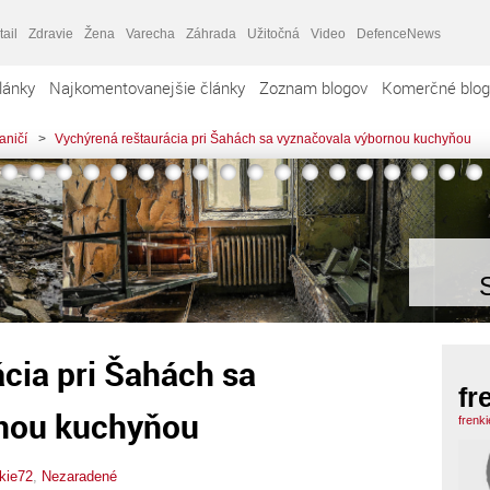
tail
Zdravie
Žena
Varecha
Záhrada
Užitočná
Video
DefenceNews
lánky
Najkomentovanejšie články
Zoznam blogov
Komerčné blog
aničí
>
Vychýrená reštaurácia pri Šahách sa vyznačovala výbornou kuchyňou
cia pri Šahách sa
fr
rnou kuchyňou
frenk
nkie72
,
Nezaradené