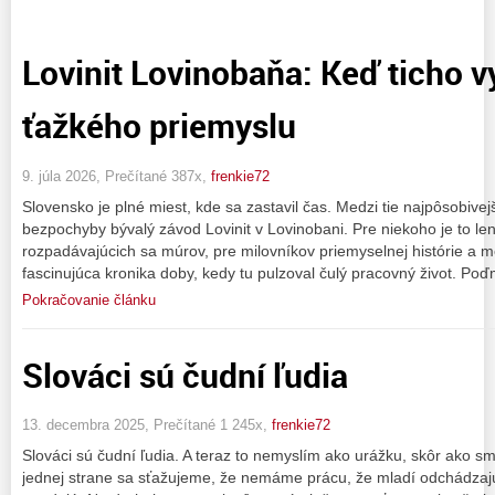
Lovinit Lovinobaňa: Keď ticho v
ťažkého priemyslu
9. júla 2026, Prečítané 387x,
frenkie72
Slovensko je plné miest, kde sa zastavil čas. Medzi tie najpôsobivej
bezpochyby bývalý závod Lovinit v Lovinobani. Pre niekoho je to le
rozpadávajúcich sa múrov, pre milovníkov priemyselnej histórie a me
fascinujúca kronika doby, kedy tu pulzoval čulý pracovný život. Po
Pokračovanie článku
Slováci sú čudní ľudia
13. decembra 2025, Prečítané 1 245x,
frenkie72
Slováci sú čudní ľudia. A teraz to nemyslím ako urážku, skôr ako sm
jednej strane sa sťažujeme, že nemáme prácu, že mladí odchádzajú