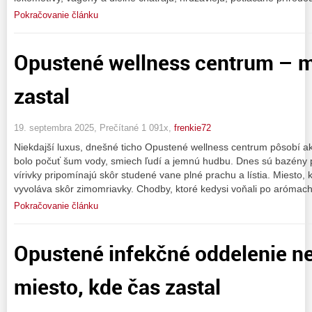
Pokračovanie článku
Opustené wellness centrum – m
zastal
19. septembra 2025, Prečítané 1 091x,
frenkie72
Niekdajší luxus, dnešné ticho Opustené wellness centrum pôsobí ak
bolo počuť šum vody, smiech ľudí a jemnú hudbu. Dnes sú bazény 
vírivky pripomínajú skôr studené vane plné prachu a lístia. Miesto,
vyvoláva skôr zimomriavky. Chodby, ktoré kedysi voňali po arómach
Pokračovanie článku
Opustené infekčné oddelenie 
miesto, kde čas zastal