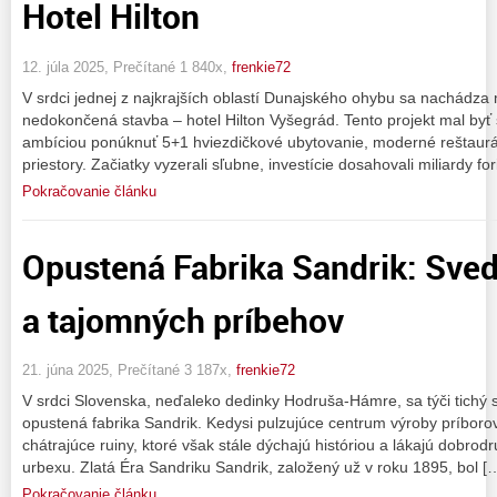
Hotel Hilton
12. júla 2025, Prečítané 1 840x,
frenkie72
V srdci jednej z najkrajších oblastí Dunajského ohybu sa nachádz
nedokončená stavba – hotel Hilton Vyšegrád. Tento projekt mal byť
ambíciou ponúknuť 5+1 hviezdičkové ubytovanie, moderné reštaurá
priestory. Začiatky vyzerali sľubne, investície dosahovali miliardy f
Pokračovanie článku
Opustená Fabrika Sandrik: Sved
a tajomných príbehov
21. júna 2025, Prečítané 3 187x,
frenkie72
V srdci Slovenska, neďaleko dedinky Hodruša-Hámre, sa týči tichý 
opustená fabrika Sandrik. Kedysi pulzujúce centrum výroby príborov
chátrajúce ruiny, ktoré však stále dýchajú históriou a lákajú dobro
urbexu. Zlatá Éra Sandriku Sandrik, založený už v roku 1895, bol [
Pokračovanie článku