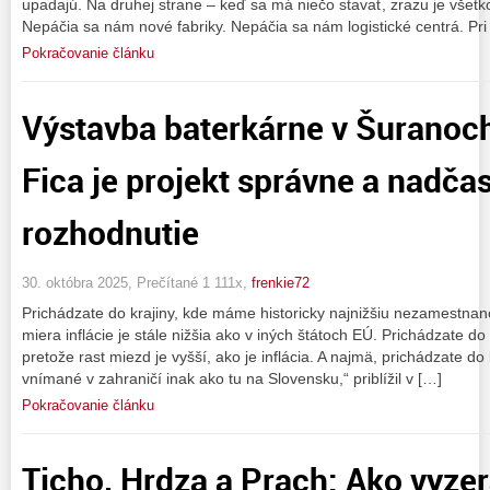
upadajú. Na druhej strane – keď sa má niečo stavať, zrazu je všetko 
Nepáčia sa nám nové fabriky. Nepáčia sa nám logistické centrá. Pri
Pokračovanie článku
Výstavba baterkárne v Šuranoch
Fica je projekt správne a nadča
rozhodnutie
30. októbra 2025, Prečítané 1 111x,
frenkie72
Prichádzate do krajiny, kde máme historicky najnižšiu nezamestnano
miera inflácie je stále nižšia ako v iných štátoch EÚ. Prichádzate do
pretože rast miezd je vyšší, ako je inflácia. A najmä, prichádzate do 
vnímané v zahraničí inak ako tu na Slovensku,“ priblížil v […]
Pokračovanie článku
Ticho, Hrdza a Prach: Ako vyze