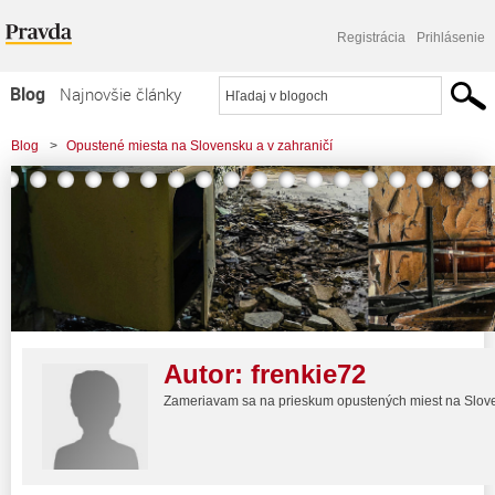
Registrácia
Prihlásenie
Blog
Najnovšie články
Najčítanejšie články
Blog
>
Opustené miesta na Slovensku a v zahraničí
Najkomentovanejšie články
Zoznam blogov
Komerčné blogy
Autor:
frenkie72
Zameriavam sa na prieskum opustených miest na Slove