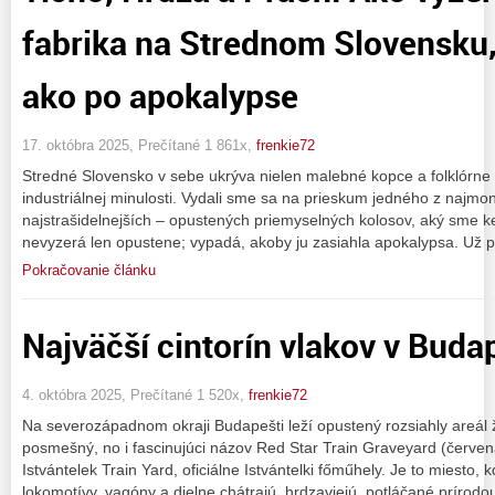
fabrika na Strednom Slovensku,
ako po apokalypse
17. októbra 2025, Prečítané 1 861x,
frenkie72
Stredné Slovensko v sebe ukrýva nielen malebné kopce a folklórne p
industriálnej minulosti. Vydali sme sa na prieskum jedného z najm
najstrašidelnejších – opustených priemyselných kolosov, aký sme ked
nevyzerá len opustene; vypadá, akoby ju zasiahla apokalypsa. Už p
Pokračovanie článku
Najväčší cintorín vlakov v Buda
4. októbra 2025, Prečítané 1 520x,
frenkie72
Na severozápadnom okraji Budapešti leží opustený rozsiahly areál že
posmešný, no i fascinujúci názov Red Star Train Graveyard (červe
Istvántelek Train Yard, oficiálne Istvántelki főműhely. Je to miesto, 
lokomotívy, vagóny a dielne chátrajú, hrdzaviejú, potláčané prírodo