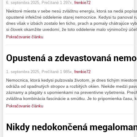
6. septembra 2025, Prečítané 1 297x,
frenkie72
Niektoré miesta v sebe nesú zvláštnu energiu, ktorá sa nedá popís
opustené infekčné oddelenie starej nemocnice. Kedysi tu panoval ruc
dnes však v izbách zostalo len ticho, prach a pomaly chátrajúce v
si človek okamžite uvedomí, že toto oddelenie malo výnimočný účel
Pokračovanie článku
Opustená a zdevastovaná nemo
1. septembra 2025, Prečítané 1 985x,
frenkie72
Nemocnica, ktorá kedysi pulzovala životom, je dnes tichým miesto
odráža od spadnutých stropov a rozbitých okien. Niekde medzi pavu
záznamy a plagáty s upomienkami na preventívne vyšetrenia. Prech
zvláštna kombinácia fascinácie a smútku. Je to pripomienka času, ke
Pokračovanie článku
Nikdy nedokončená megaloman