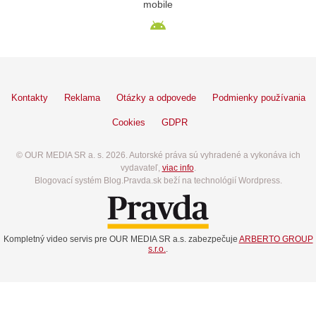
mobile
Kontakty
Reklama
Otázky a odpovede
Podmienky používania
Cookies
GDPR
© OUR MEDIA SR a. s. 2026. Autorské práva sú vyhradené a vykonáva ich
vydavateľ,
viac info
.
Blogovací systém Blog.Pravda.sk beží na technológií Wordpress.
Kompletný video servis pre OUR MEDIA SR a.s. zabezpečuje
ARBERTO GROUP
s.r.o.
.